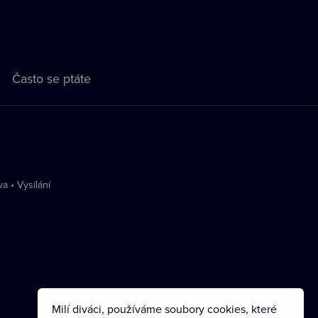
Často se ptáte
va
•
Vysílání
Milí diváci, používáme soubory cookies, které