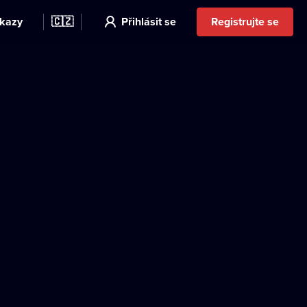
kazy
🇨🇿
Přihlásit se
Registrujte se