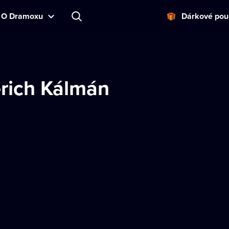
O Dramoxu
Dárkové pou
ich Kálmán