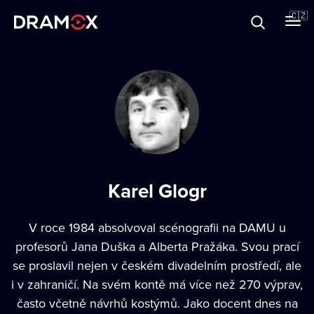
O Dramoxu
🇨🇿
Dárkové poukazy
Registrujte se
Karel Glogr
V roce 1984 absolvoval scénografii na DAMU u
profesorů Jana Duška a Alberta Pražáka. Svou prací
se proslavil nejen v českém divadelním prostředí, ale
i v zahraničí. Na svém kontě má více než 270 výprav,
často včetně návrhů kostýmů. Jako docent dnes na