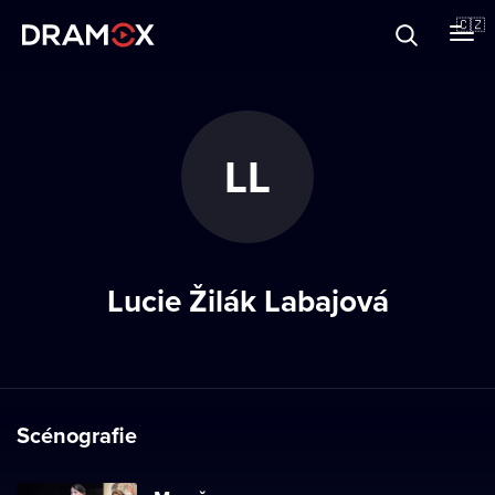
O Dramoxu
🇨🇿
Dárkové poukazy
LL
Registrujte se
Lucie Žilák Labajová
Scénografie