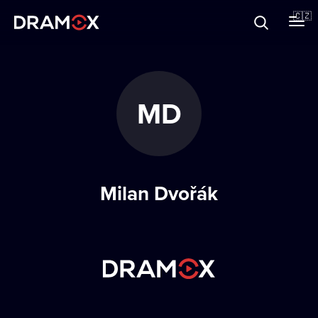
O Dramoxu
🇨🇿
Dárkové poukazy
MD
Registrujte se
Milan Dvořák