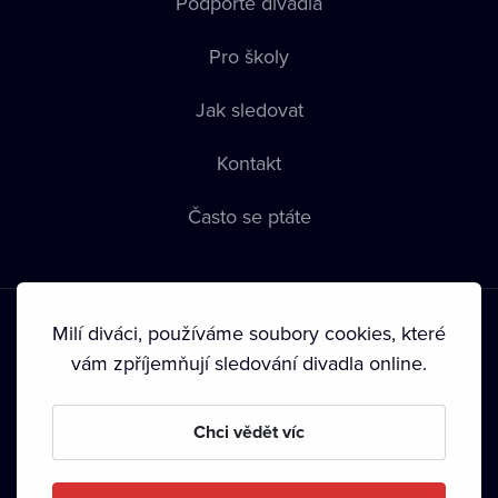
Podpořte divadla
Pro školy
Jak sledovat
Kontakt
Často se ptáte
Milí diváci, používáme soubory cookies, které
vám zpříjemňují sledování divadla online.
Podmínky používání
•
Ochrana soukromí
•
Zásady používání
Chci vědět víc
Cookies
•
Autorská práva
•
Vysílání
Od září 2024 Dramox s.r.o. vlastní Nadace Livesport.