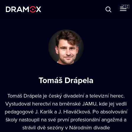
O Dramoxu
🇨🇿
Dárkové poukazy
Registrujte se
Tomáš Drápela
Tomáš Drápela je český divadelní a televizní herec.
Vystudoval herectví na brněnské JAMU, kde jej vedli
pedagogové J. Karlík a J. Hlaváčková. Po absolvování
školy nastoupil na své první profesionální angažmá a
strávil dvě sezóny v Národním divadle