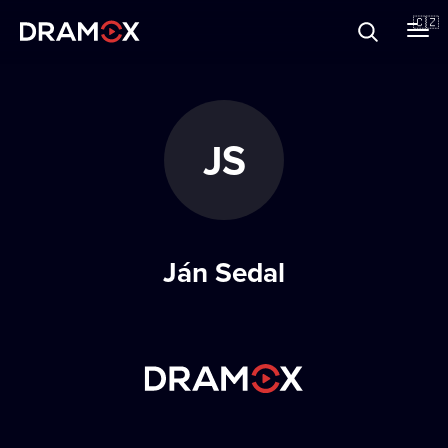
O Dramoxu
🇨🇿
Dárkové poukazy
JS
Registrujte se
Ján Sedal