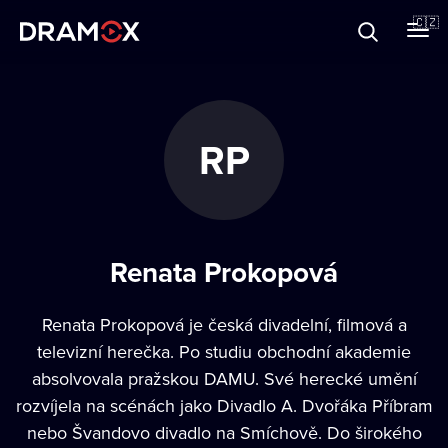
O Dramoxu
🇨🇿
Dárkové poukazy
RP
Registrujte se
Renata Prokopová
Renata Prokopová je česká divadelní, filmová a
televizní herečka. Po studiu obchodní akademie
absolvovala pražskou DAMU. Své herecké umění
rozvíjela na scénách jako Divadlo A. Dvořáka Příbram
nebo Švandovo divadlo na Smíchově. Do širokého