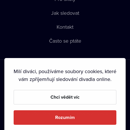
Jak sledovat
Kontakt
Často se ptáte
Milí diváci, používáme soubory cookies, které
vám zpříjemňují sledování divadla online.
Podmínky používání
•
Ochrana soukromí
•
Zásady používání
Chci vědět víc
Cookies
•
Autorská práva
•
Vysílání
Od září 2024 Dramox s.r.o. vlastní Nadace Livesport.
Rozumím