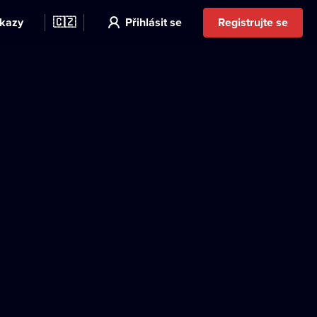
kazy
🇨🇿
Přihlásit se
Registrujte se