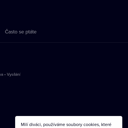
Často se ptáte
va
•
Vysílání
Milí diváci, používáme soubory cookies, které