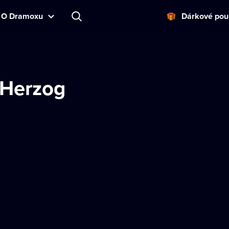
O Dramoxu
Dárkové pou
 Herzog