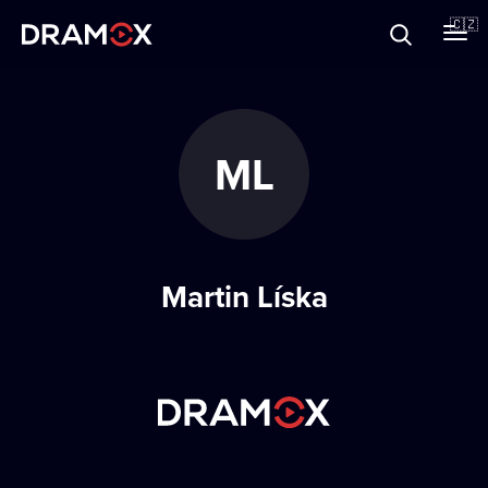
O Dramoxu
🇨🇿
Dárkové poukazy
ML
Registrujte se
Martin Líska