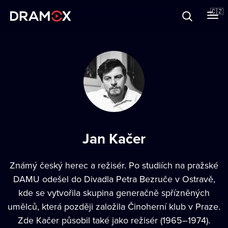
O Dramoxu
🇨🇿
Dárkové poukazy
Registrujte se
Jan Kačer
Známý český herec a režisér. Po studiích na pražské
DAMU odešel do Divadla Petra Bezruče v Ostravě,
kde se vytvořila skupina generačně spřízněných
umělců, která později založila Činoherní klub v Praze.
Zde Kačer působil také jako režisér (1965–1974).