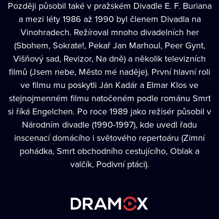
Později působil také v pražském Divadle E. F. Buriana
a mezi léty 1986 až 1990 byl členem Divadla na
Vinohradech. Režíroval mnoho divadelních her
(Sbohem, Sokrate!, Pekař Jan Marhoul, Peer Gynt,
Višňový sad, Revizor, Na dně) a několik televizních
filmů (Jsem nebe, Město mé naděje). První hlavní roli
ve filmu mu poskytli Ján Kadár a Elmar Klos ve
stejnojmenném filmu natočeném podle románu Smrt
si říká Engelchen. Po roce 1989 jako režisér působil v
Národním divadle (1990-1997), kde uvedl řadu
inscenací domácího i světového repertoáru (Zimní
pohádka, Smrt obchodního cestujícího, Oblak a
valčík, Podivní ptáci).