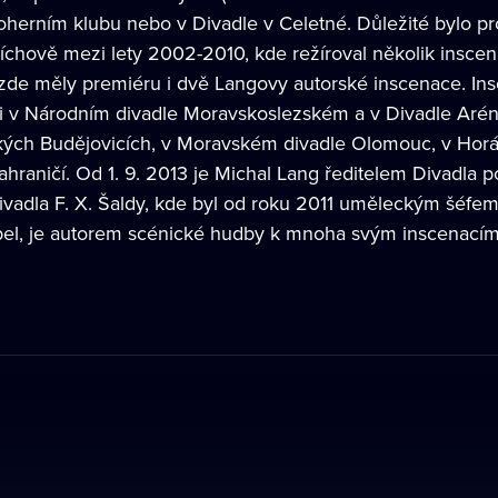
herním klubu nebo v Divadle v Celetné. Důležité bylo 
chově mezi lety 2002-2010, kde režíroval několik inscena
 zde měly premiéru i dvě Langovy autorské inscenace. Ins
áci v Národním divadle Moravskoslezském a v Divadle Arén
kých Budějovicích, v Moravském divadle Olomouc, v Horá
zahraničí. Od 1. 9. 2013 je Michal Lang ředitelem Divadla
ivadla F. X. Šaldy, kde byl od roku 2011 uměleckým šéfem
el, je autorem scénické hudby k mnoha svým inscenacím