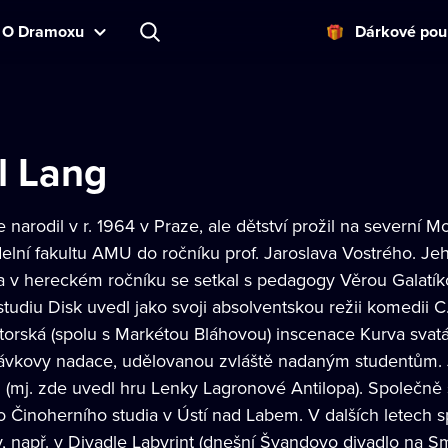
O Dramoxu
Dárkové pou
l Lang
 narodil v r. 1964 v Praze, ale dětství prožil na severní M
elní fakultu AMU do ročníku prof. Jaroslava Vostrého. Je
 v hereckém ročníku se setkal s pedagogy Věrou Galatí
tudiu Disk uvedl jako svoji absolventskou režii komedii 
torská (spolu s Markétou Bláhovou) inscenace Kurva svatá
vkovy nadace, udělovanou zvláště nadaným studentům. Je
 (mj. zde uvedl hru Lenky Lagronové Antilopa). Společně 
 Činoherního studia v Ústí nad Labem. V dalších letech s
y, např. v Divadle Labyrint (dnešní Švandovo divadlo na 