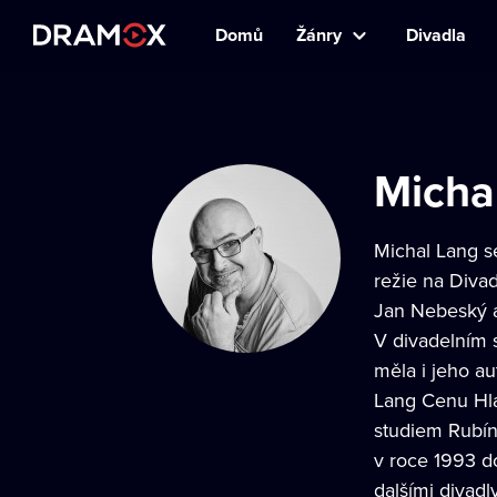
Domů
Žánry
Divadla
Micha
Michal Lang se
režie na Divad
Jan Nebeský a
V divadelním s
měla i jeho au
Lang Cenu Hlá
studiem Rubín
v roce 1993 do
dalšími divadl