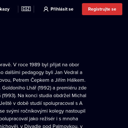
kazy
🇨🇿
Přihlásit se
Registrujte se
oravě. V roce 1989 byl přijat na obor
ho dalšími pedagogy byli Jan Vedral a
kovou, Petrem Čepkem a Jiřím Hálkem.
C. Goldoniho Lhář (1992) a premiéru zde
 (1993). Na konci studia obdržel Michal
ště v době studií spolupracoval s A
se svými ročníkovými kolegy nastoupil
polupracoval jako režisér i s mnoha
Smíchově), v Divadle pod Palmovkou, v