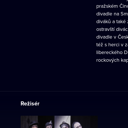
pražském Čino
divadle na Smí
diváků a také
ostravští div
divadle v Čes
též s herci v 
libereckého D
rockových kap
Režisér