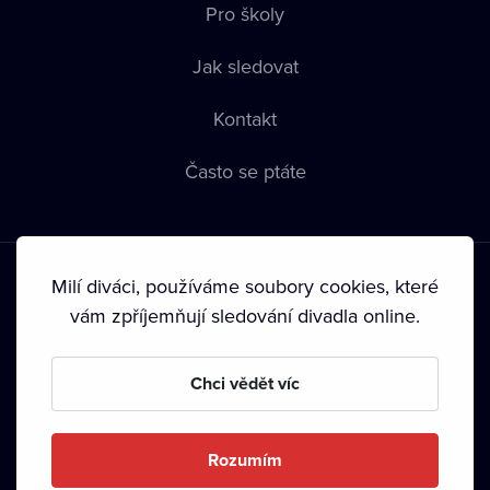
Pro školy
Jak sledovat
Kontakt
Často se ptáte
Milí diváci, používáme soubory cookies, které
vám zpříjemňují sledování divadla online.
Podmínky používání
•
Ochrana soukromí
•
Zásady používání
Chci vědět víc
Cookies
•
Autorská práva
•
Vysílání
Od září 2024 Dramox s.r.o. vlastní Nadace Livesport.
Rozumím