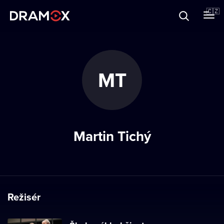
O Dramoxu
🇨🇿
Dárkové poukazy
MT
Registrujte se
Martin Tichý
Režisér