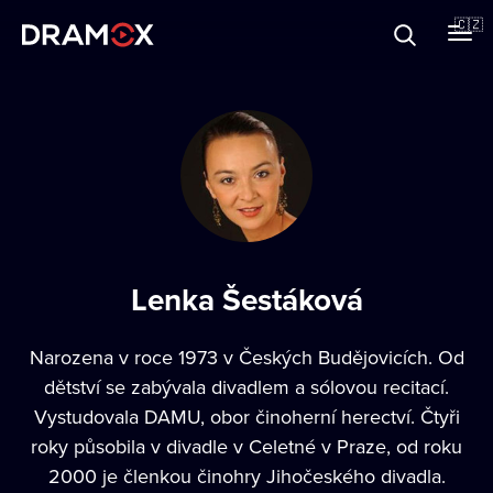
O Dramoxu
🇨🇿
Dárkové poukazy
Registrujte se
Lenka Šestáková
Narozena v roce 1973 v Českých Budějovicích. Od
dětství se zabývala divadlem a sólovou recitací.
Vystudovala DAMU, obor činoherní herectví. Čtyři
roky působila v divadle v Celetné v Praze, od roku
2000 je členkou činohry Jihočeského divadla.