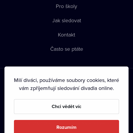
Pro školy
Jak sledovat
Kontakt
Často se ptáte
Milí diváci, používáme soubory cookies, které
vám zpříjemňují sledování divadla online.
Podmínky používání
•
Ochrana soukromí
•
Zásady používání
Chci vědět víc
Cookies
•
Autorská práva
•
Vysílání
Od září 2024 Dramox s.r.o. vlastní Nadace Livesport.
Rozumím