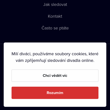
Jak sledovat
Kontakt
Často se ptáte
Milí diváci, používáme soubory cookies, které
vám zpříjemňují sledování divadla online.
Podmínky používání
•
Ochrana soukromí
•
Zásady používání
Chci vědět víc
Cookies
•
Autorská práva
•
Vysílání
Od září 2024 Dramox s.r.o. vlastní Nadace Livesport.
Rozumím
Copyright © 2020-
2026
Dramox