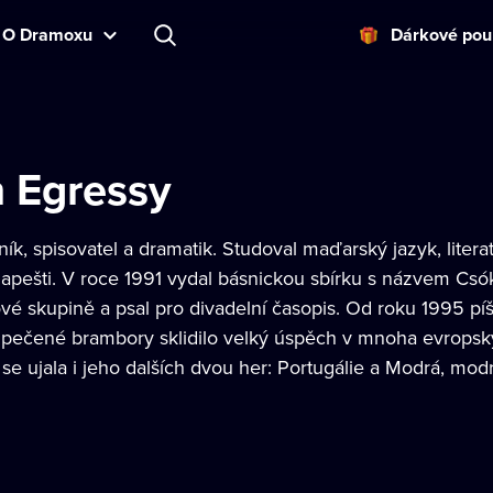
O Dramoxu
Dárkové pou
n Egressy
k, spisovatel a dramatik. Studoval maďarský jazyk, literat
apešti. V roce 1991 vydal básnickou sbírku s názvem Csó
é skupině a psal pro divadelní časopis. Od roku 1995 píš
 pečené brambory sklidilo velký úspěch v mnoha evropsk
se ujala i jeho dalších dvou her: Portugálie a Modrá, mod