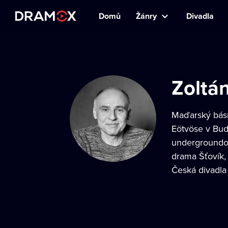
Domů
Žánry
Divadla
Zoltá
Maďarský básní
Eötvöse v Bud
undergroundov
drama Šťovík,
Česká divadla 