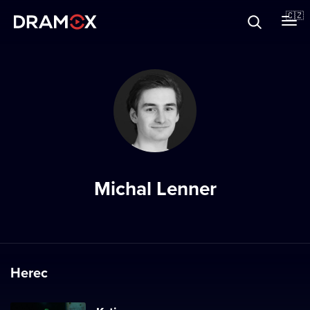
O Dramoxu
🇨🇿
Dárkové poukazy
Registrujte se
Michal Lenner
Herec