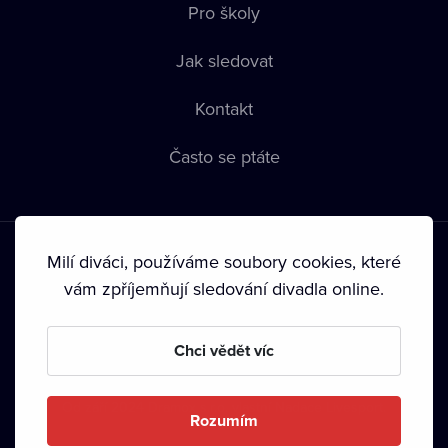
Pro školy
Jak sledovat
Kontakt
Často se ptáte
Milí diváci, používáme soubory cookies, které
vám zpříjemňují sledování divadla online.
Podmínky používání
•
Ochrana soukromí
•
Zásady používání
Chci vědět víc
Cookies
•
Autorská práva
•
Vysílání
Od září 2024 Dramox s.r.o. vlastní Nadace Livesport.
Rozumím