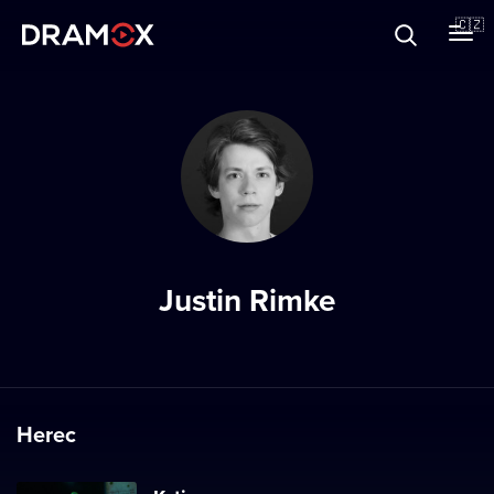
O Dramoxu
🇨🇿
Dárkové poukazy
Registrujte se
Justin Rimke
Herec