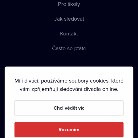
Pro školy
Jak sledovat
Kontakt
Často se ptáte
Milí diváci, používáme soubory cookies, které
vám zpříjemňují sledování divadla online.
Podmínky používání
•
Ochrana soukromí
•
Zásady používání
Chci vědět víc
Cookies
•
Autorská práva
•
Vysílání
Od září 2024 Dramox s.r.o. vlastní Nadace Livesport.
Rozumím