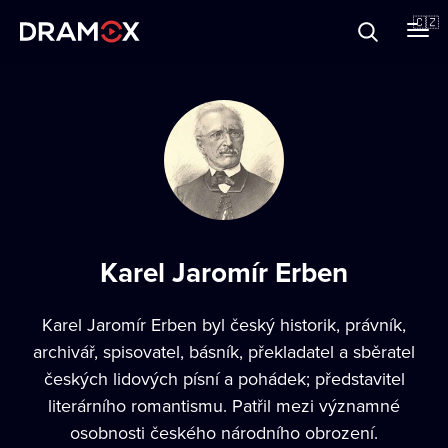
O Dramoxu
🇨🇿
Dárkové poukazy
Registrujte se
Karel Jaromír Erben
Karel Jaromír Erben byl český historik, právník,
archivář, spisovatel, básník, překladatel a sběratel
českých lidových písní a pohádek; představitel
literárního romantismu. Patřil mezi významné
osobnosti českého národního obrození.