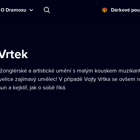
O Dramoxu
Dárkové pou
Vrtek
 žonglérské a artistické umění s malým kouskem muzikan
 velice zajímavý umělec! V případě Vojty Vrtka se ovšem 
n a kejklíř, jak o sobě říká.