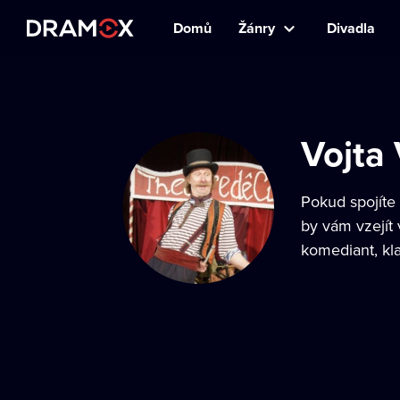
Domů
Žánry
Divadla
Vojta 
Pokud spojíte
by vám vzejít
komediant, klau