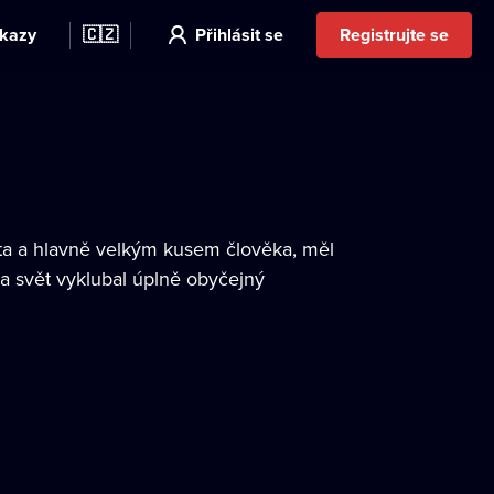
kazy
🇨🇿
Přihlásit se
Registrujte se
ta a hlavně velkým kusem člověka, měl
na svět vyklubal úplně obyčejný