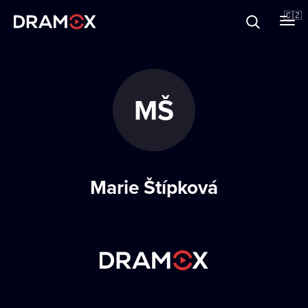
O Dramoxu
🇨🇿
Dárkové poukazy
MŠ
Registrujte se
Marie Štípková