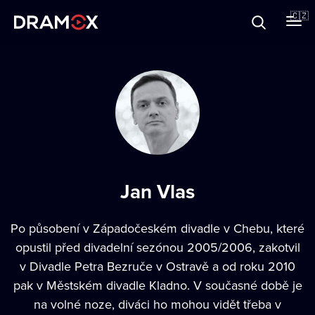
O Dramoxu
🇨🇿
Dárkové poukazy
Registrujte se
Jan Vlas
Po působení v Západočeském divadle v Chebu, které
opustil před divadelní sezónou 2005/2006, zakotvil
v Divadle Petra Bezruče v Ostravě a od roku 2010
pak v Městském divadle Kladno. V současné době je
na volné noze, diváci ho mohou vidět třeba v