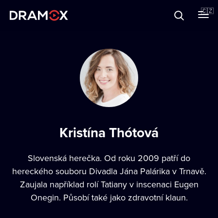
O Dramoxu
🇨🇿
Dárkové poukazy
Registrujte se
Kristína Thótová
Slovenská herečka. Od roku 2009 patří do
hereckého souboru Divadla Jána Palárika v Trnavě.
Zaujala například rolí Tatiany v inscenaci Eugen
Onegin. Působí také jako zdravotní klaun.