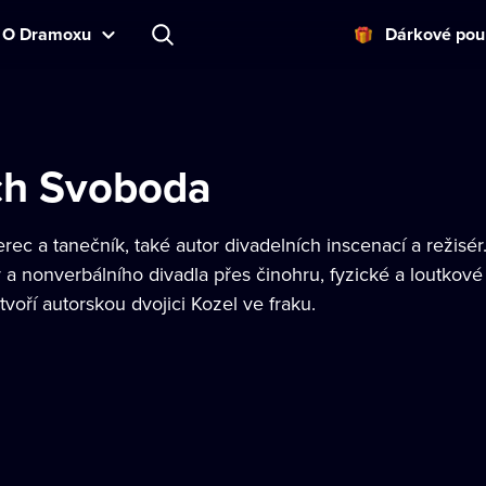
O Dramoxu
Dárkové pou
ch Svoboda
rec a tanečník, také autor divadelních inscenací a režis
a nonverbálního divadla přes činohru, fyzické a loutkové
oří autorskou dvojici Kozel ve fraku.