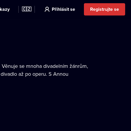
kazy
🇨🇿
Přihlásit se
Registrujte se
ér. Věnuje se mnoha divadelním žánrům,
 divadlo až po operu. S Annou