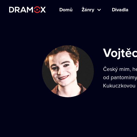
Domů
Žánry
Divadla
Vojtě
Český mim, he
od pantomimy 
Kukuczkovou tv