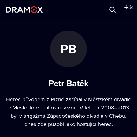
O Dramoxu
🇨🇿
Dárkové poukazy
PB
Registrujte se
Petr Batěk
Herec původem z Plzně začínal v Městském divadle
v Mostě, kde hrál osm sezón. V letech 2008–2013
byl v angažmá Západočeského divadla v Chebu,
dnes zde působí jako hostující herec.