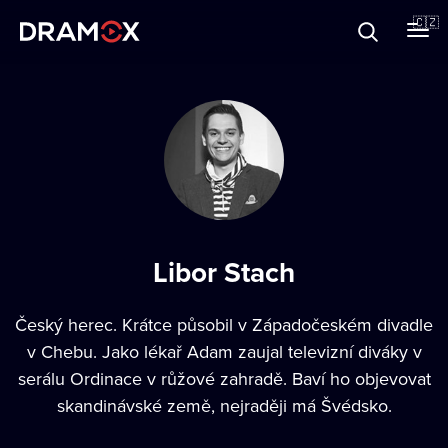
O Dramoxu
🇨🇿
Dárkové poukazy
Registrujte se
Libor Stach
Český herec. Krátce působil v Západočeském divadle
v Chebu. Jako lékař Adam zaujal televizní diváky v
serálu Ordinace v růžové zahradě. Baví ho objevovat
skandinávské země, nejraději má Švédsko.