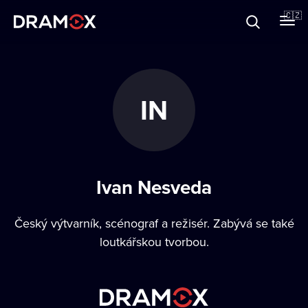
O Dramoxu
🇨🇿
Dárkové poukazy
IN
Registrujte se
Ivan Nesveda
Český výtvarník, scénograf a režisér. Zabývá se také
loutkářskou tvorbou.