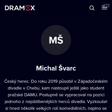
O Dramoxu
🇨🇿
Dárkové poukazy
MŠ
Registrujte se
Michal Švarc
Český herec. Do roku 2019 působil v Západočeském
divadle v Chebu, kam nastoupil ještě jako student
pražské DAMU. Postupně se vypracoval na pozici
jednoho z nejoblíbenějších herců divadla. Vyzkoušel
si hned několik velkých rolí komediálních, naplno se