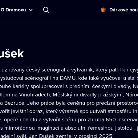
O Dramoxu
Dárkové pou
ušek
 uznávaný český scénograf a výtvarník, který patřil k n
Vystudoval scénografii na DAMU, kde také vyučoval a sta
uhé kariéry spolupracoval s předními českými divadly, 
adlem na Vinohradech, Městskými divadly pražskými, Nár
a Bezruče. Jeho práce byla ceněna pro precizní prostorov
ořit jevištní obraz, který výrazně spoluutváří atmosféru
, opeře i baletu a vytvořil scénu pro zhruba 650 inscenací.
 s mimořádnou imaginací a absolutní řemeslnou jistotou“, 
vadelní svět. Jan Dušek zemřel v prosinci 2025.