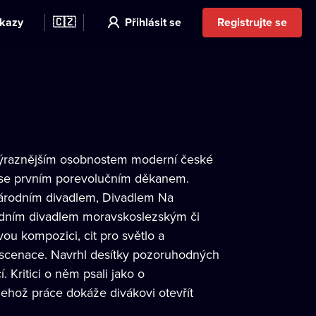
kazy
🇨🇿
Přihlásit se
Registrujte se
ejvýraznějším osobnostem moderní české
l se prvním porevolučním děkanem.
Národním divadlem, Divadlem Na
odním divadlem moravskoslezským či
ou kompozici, cit pro světlo a
 inscenace. Navrhl desítky pozoruhodných
 Kritici o něm psali jako o
jehož práce dokáže divákovi otevřít