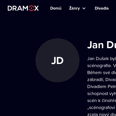
Domů
Žánry
Divadla
Jan D
JD
Jan Dušek byl
scénografie. 
Během své dlo
zábradlí, Div
Divadlem Petr
schopnost vytv
scén k činohře
„scénografovi
zcela nový di