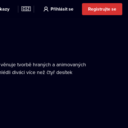
kazy
🇨🇿
Přihlásit se
Registrujte se
se věnuje tvorbě hraných a animovaných
édli diváci více než čtyř desítek