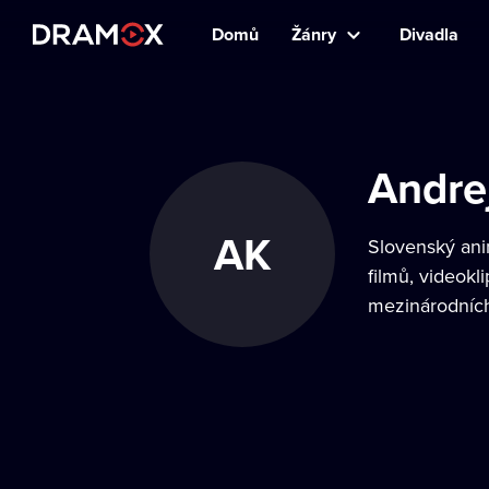
Domů
Žánry
Divadla
Andre
AK
Slovenský ani
filmů, videokl
mezinárodních 