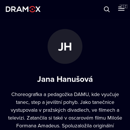
O Dramoxu
🇨🇿
Dárkové poukazy
JH
Registrujte se
Jana Hanušová
Choreografka a pedagožka DAMU, kde vyučuje
tanec, step a jevištní pohyb. Jako tanečnice
vystupovala v pražských divadlech, ve filmech a
televizi. Zatančila si také v oscarovém filmu Miloše
Formana Amadeus. Spoluzaložila originální