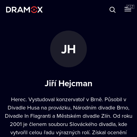
O Dramoxu
🇨🇿
Dárkové poukazy
JH
Registrujte se
Jiří Hejcman
Herec. Vystudoval konzervatoř v Brně. Působil v
Divadle Husa na provázku, Národním divadle Brno,
Divadle In Flagranti a Městském divadle Zlín. Od roku
2001 je členem souboru Slováckého divadla, kde
vytvořil celou řadu výrazných rolí. Získal ocenění