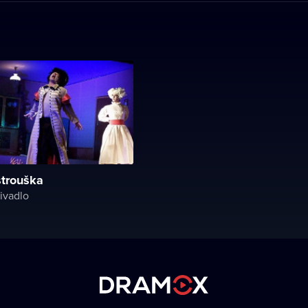
strouška
ivadlo