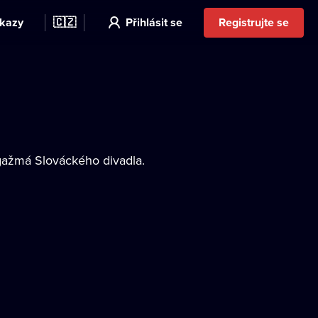
kazy
🇨🇿
Přihlásit se
Registrujte se
gažmá Slováckého divadla.