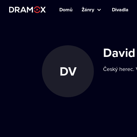
Domů
Žánry
Divadla
David
DV
Český herec. 