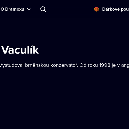
O Dramoxu
Dárkové pou
 Vaculík
Vystudoval brněnskou konzervatoř. Od roku 1998 je v an