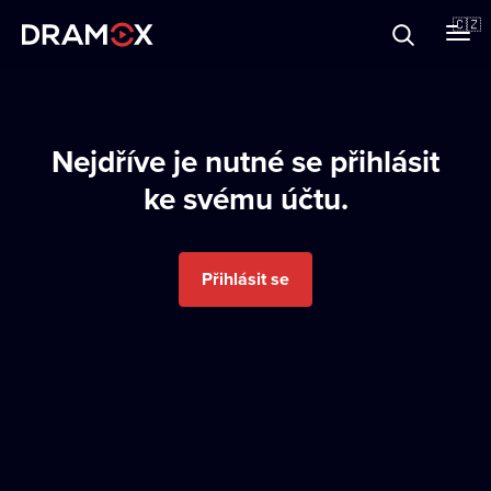
O Dramoxu
🇨🇿
Dárkové poukazy
Nejdříve je nutné se přihlásit
ke svému účtu.
Registrujte se
Přihlásit se