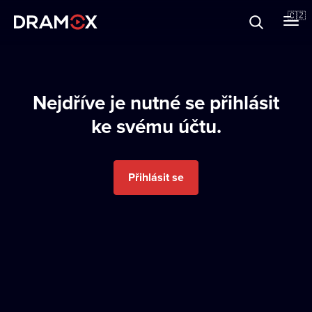
O Dramoxu
🇨🇿
Dárkové poukazy
Nejdříve je nutné se přihlásit
ke svému účtu.
Registrujte se
Přihlásit se