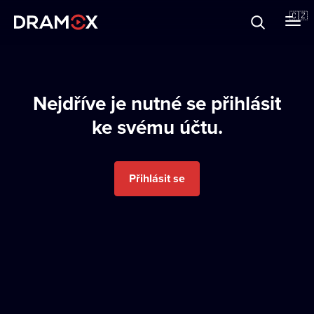
O Dramoxu
🇨🇿
Dárkové poukazy
Nejdříve je nutné se přihlásit
ke svému účtu.
Registrujte se
Přihlásit se