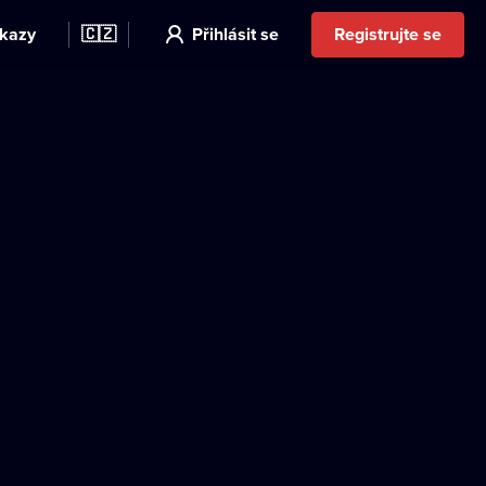
kazy
🇨🇿
Přihlásit se
Registrujte se