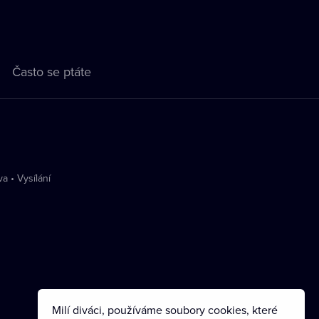
Často se ptáte
va
•
Vysílání
Milí diváci, používáme soubory cookies, které