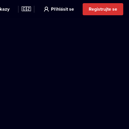
kazy
🇨🇿
Přihlásit se
Registrujte se