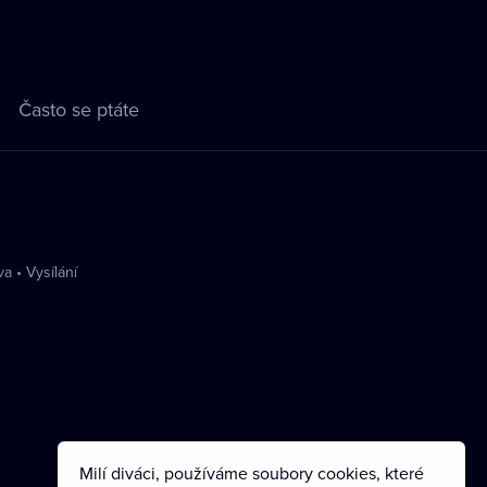
Často se ptáte
va
•
Vysílání
Milí diváci, používáme soubory cookies, které