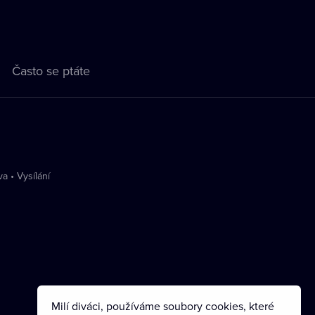
Často se ptáte
va
•
Vysílání
Milí diváci, používáme soubory cookies, které