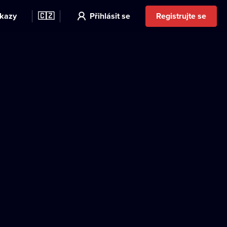
kazy
🇨🇿
Přihlásit se
Registrujte se