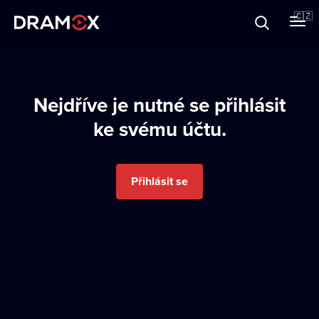
O Dramoxu
🇨🇿
Dárkové poukazy
Nejdříve je nutné se přihlásit
ke svému účtu.
Registrujte se
Přihlásit se