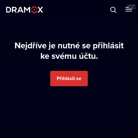
O Dramoxu
🇨🇿
Dárkové poukazy
Nejdříve je nutné se přihlásit
ke svému účtu.
Registrujte se
Přihlásit se