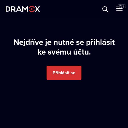
O Dramoxu
🇨🇿
Dárkové poukazy
Nejdříve je nutné se přihlásit
ke svému účtu.
Registrujte se
Přihlásit se