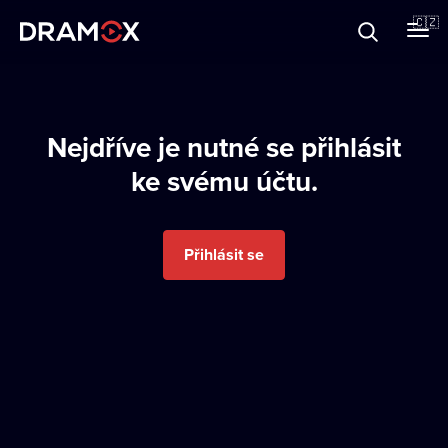
O Dramoxu
🇨🇿
Dárkové poukazy
Nejdříve je nutné se přihlásit
ke svému účtu.
Registrujte se
Přihlásit se