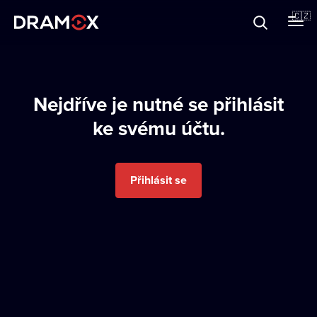
O Dramoxu
🇨🇿
Dárkové poukazy
Nejdříve je nutné se přihlásit
ke svému účtu.
Registrujte se
Přihlásit se