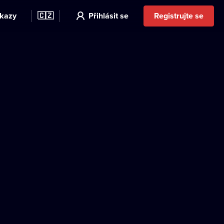
kazy
🇨🇿
Přihlásit se
Registrujte se