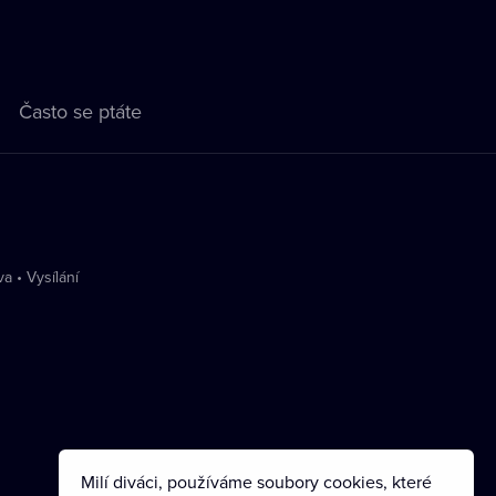
Často se ptáte
va
•
Vysílání
Milí diváci, používáme soubory cookies, které