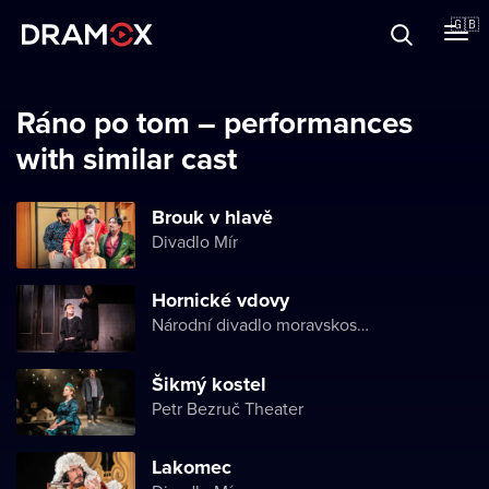
About
🇬🇧
Vouchers
Ráno po tom – performances
with similar cast
Register
Brouk v hlavě
Divadlo Mír
Hornické vdovy
Národní divadlo moravskoslezské
Šikmý kostel
Petr Bezruč Theater
Lakomec