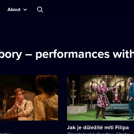
About
ory – performances with 
Jak je důležité míti Filipa
eater
Západočeské divadlo v Chebu