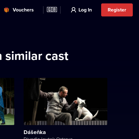
Vouchers
🇬🇧
Log In
Register
similar cast
Dášeňka
Divadlo loutek Ostrava