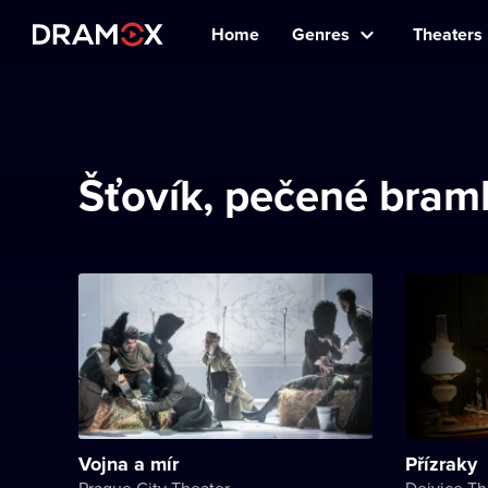
Home
Genres
Theaters
Šťovík, pečené bramb
Vojna a mír
Přízraky
Prague City Theater
Dejvice Th