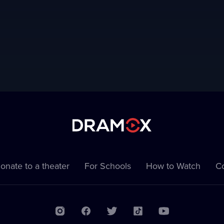
onate to a theater
For Schools
How to Watch
Co