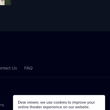
ntact Us
FAQ
Dear viewer, we use cookies to improve your
ing
online theater experience on our website.