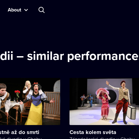
About
ii – similar performance
astně až do smrti
Cesta kolem světa
ké divadlo v Chebu
Západočeské divadlo v Chebu