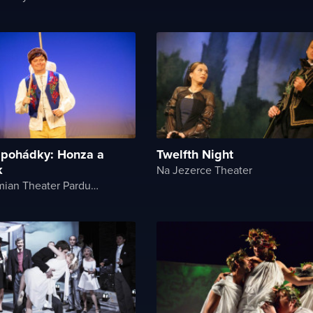
 pohádky: Honza a
Twelfth Night
k
Na Jezerce Theater
East Bohemian Theater Pardubice