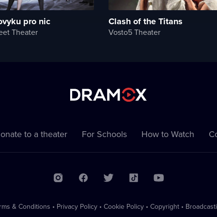
vyku pro nic
Clash of the Titans
eet Theater
Vosto5 Theater
onate to a theater
For Schools
How to Watch
Co
rms & Conditions
•
Privacy Policy
•
Cookie Policy
•
Copyright
•
Broadcast