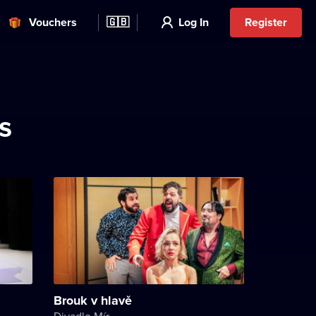
Vouchers
🇬🇧
Log In
Register
s
Brouk v hlavě
Divadlo Mír