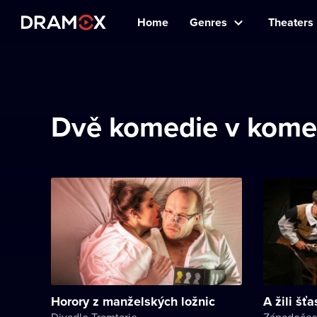
Home
Genres
Theaters
Dvě komedie v komed
Horory z manželských ložnic
A žili šť
Divadlo Tramtarie
Západočes