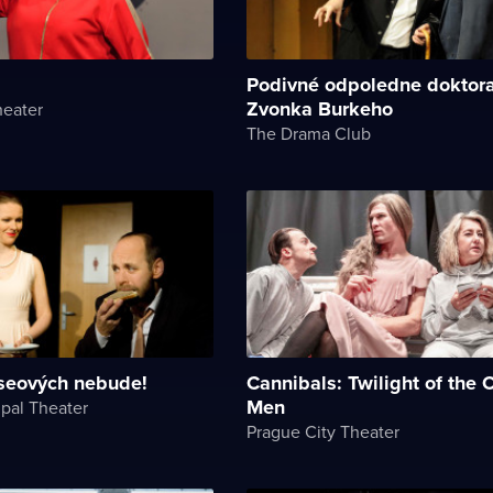
Podivné odpoledne doktor
Zvonka Burkeho
heater
The Drama Club
seových nebude!
Cannibals: Twilight of the 
Men
ipal Theater
Prague City Theater