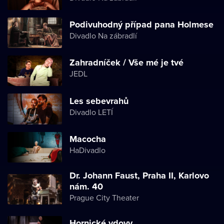
Podivuhodný případ pana Holmese
Divadlo Na zábradlí
Zahradníček / Vše mé je tvé
JEDL
Les sebevrahů
Divadlo LETÍ
Macocha
HaDivadlo
Dr. Johann Faust, Praha II, Karlovo
nám. 40
Prague City Theater
Hornické vdovy