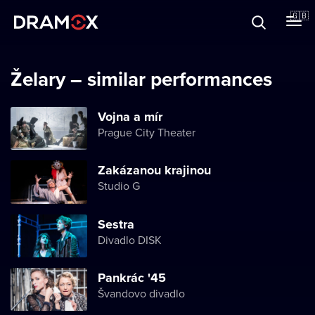
About
🇬🇧
Vouchers
Želary – similar performances
Vojna a mír
Prague City Theater
Register
Zakázanou krajinou
Studio G
Sestra
Divadlo DISK
Pankrác '45
Švandovo divadlo