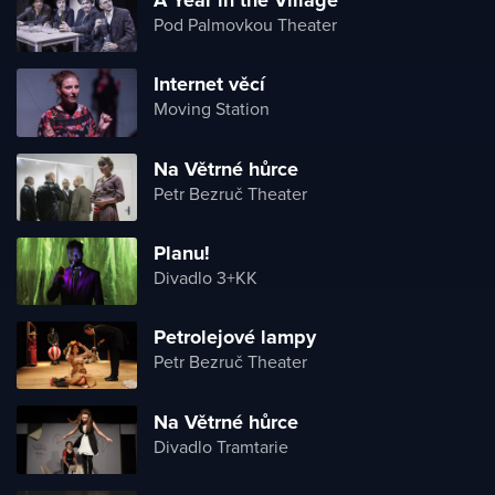
A Year in the Village
Pod Palmovkou Theater
Internet věcí
Moving Station
Na Větrné hůrce
Petr Bezruč Theater
Planu!
Divadlo 3+KK
Petrolejové lampy
Petr Bezruč Theater
Na Větrné hůrce
Divadlo Tramtarie