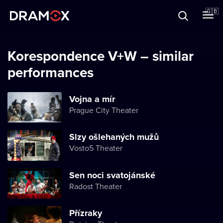
About
🇬🇧
Vouchers
Korespondence V+W – similar
performances
Register
Vojna a mír
Prague City Theater
Slzy ošlehaných mužů
Vosto5 Theater
Sen noci svatojánské
Radost Theater
Přízraky