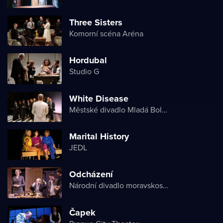
Three Sisters
Komorní scéna Aréna
Hordubal
Studio G
White Disease
Městské divadlo Mladá Boleslav
Marital History
JEDL
Odcházení
Národní divadlo moravskoslezské
Čapek