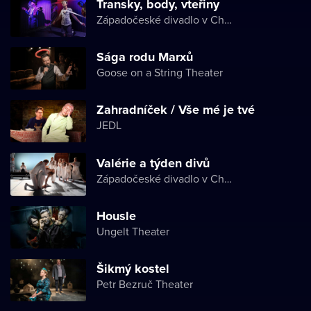
Transky, body, vteřiny
Západočeské divadlo v Chebu
Sága rodu Marxů
Goose on a String Theater
Zahradníček / Vše mé je tvé
JEDL
Valérie a týden divů
Západočeské divadlo v Chebu
Housle
Ungelt Theater
Šikmý kostel
Petr Bezruč Theater