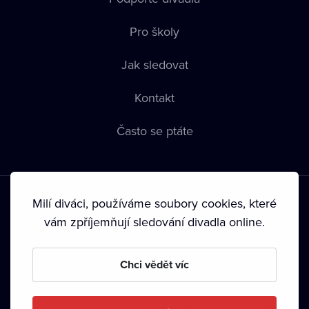
Pro školy
Jak sledovat
Kontakt
Často se ptáte
Milí diváci, používáme soubory cookies, které
vám zpříjemňují sledování divadla online.
Podmínky používání
•
Ochrana soukromí
•
Zásady používání
Chci vědět víc
Cookies
•
Autorská práva
•
Vysílání
Od září 2024 Dramox s.r.o. vlastní Nadace Livesport.