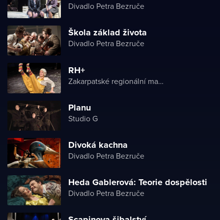
Divadlo Petra Bezruče
Škola základ života
Divadlo Petra Bezruče
RH+
Zakarpatské regionální maďarské divadlo
Planu
Studio G
Divoká kachna
Divadlo Petra Bezruče
Heda Gablerová: Teorie dospělosti
Divadlo Petra Bezruče
Scapinova šibalství