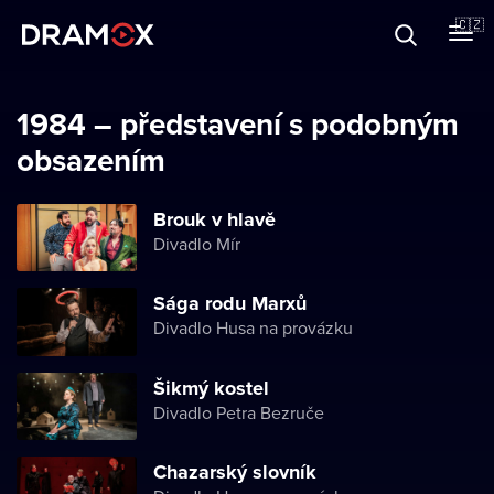
O Dramoxu
🇨🇿
Dárkové poukazy
1984 – představení s podobným
obsazením
Registrujte se
Brouk v hlavě
Divadlo Mír
Sága rodu Marxů
Divadlo Husa na provázku
Šikmý kostel
Divadlo Petra Bezruče
Chazarský slovník