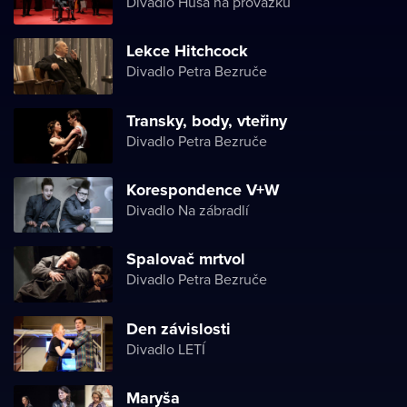
Divadlo Husa na provázku
Lekce Hitchcock
Divadlo Petra Bezruče
Transky, body, vteřiny
Divadlo Petra Bezruče
Korespondence V+W
Divadlo Na zábradlí
Spalovač mrtvol
Divadlo Petra Bezruče
Den závislosti
Divadlo LETÍ
Maryša